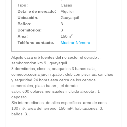
Tipo:
Casas
Detalle de mercado:
Alquiler
Ubicación:
Guayaquil
Baños:
3
Dormitorios:
3
2
Area:
150m
Teléfono contacto:
Mostrar Número
Alquilo casa urb fuentes del rio sector el dorado , ,
samborondon km 9 , guayaquil
3 dormitorios, closets, anaqueles 3 banos sala,
comedor,cocina jardin ,patio , club con piscinas, canchas
y seguridad 24 horas,esta cerca de los centros
comerciales, plaza batan , ,el dorado
valor: 600 dolares mensuales incluida alicuota . 1
deposito
Sin intermediarios. detalles especificos: area de cons.:
130 mt². area del terreno: 150 mt². habitaciones: 3.
baños: 3. .