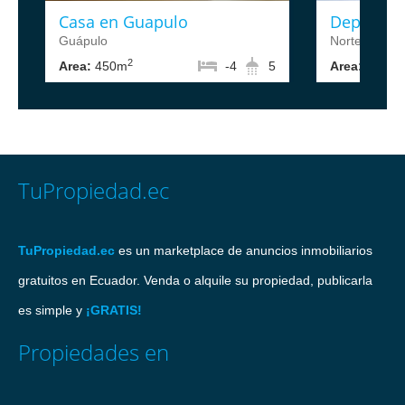
Casa en Guapulo
Departam
Guápulo
Norte de Qui
2
2
Area:
450m
-4
5
Area:
88m
TuPropiedad.ec
TuPropiedad.ec
es un marketplace de anuncios inmobiliarios
gratuitos en Ecuador. Venda o alquile su propiedad, publicarla
es simple y
¡GRATIS!
Propiedades en