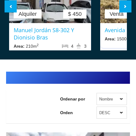
Alquiler
$ 450
Venta
Manuel Jordán S8-302 Y
Avenida La 
Dionisio Bras
2
Area:
1500m
2
Area:
210m
4
3
Casas en Quito
Ordenar por
Nombre
Orden
DESC