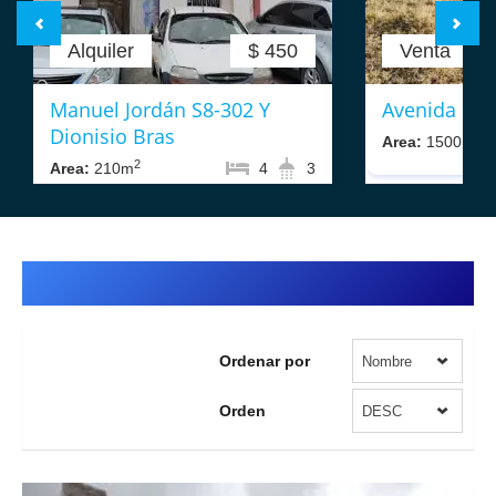
Alquiler
$ 450
Venta
Manuel Jordán S8-302 Y
Avenida La 
Dionisio Bras
2
Area:
1500m
2
Area:
210m
4
3
Norte de Quito
Ordenar por
Nombre
Orden
DESC