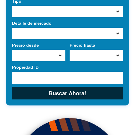
Tipo
-
Detalle de mercado
-
Precio desde
Precio hasta
-
-
Propiedad ID
Buscar Ahora!