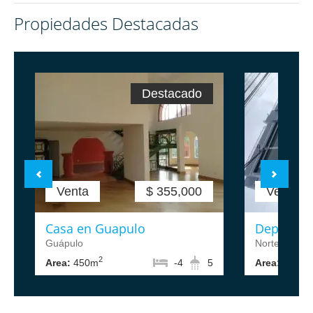
Propiedades Destacadas
Destacado
Venta
$ 355,000
Venta
Casa en Guapulo
Departam
Guápulo
Norte de Qui
2
2
Area:
450m
-4
5
Area:
88m