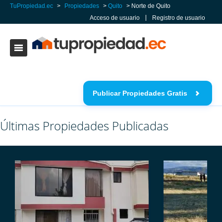
TuPropiedad.ec
>
Propiedades
>
Quito
>
Norte de Quito
Acceso de usuario
Registro de usuario
Publicar Propiedades Gratis
Últimas Propiedades Publicadas