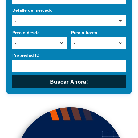
Detalle de mercado
-
Precio desde
Precio hasta
-
-
Propiedad ID
Buscar Ahora!