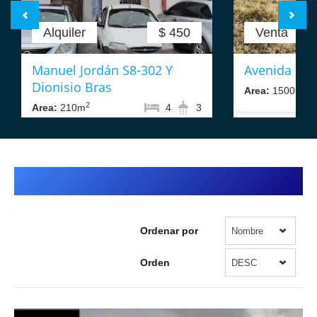
Alquiler
$ 450
Venta
Manuel Jordán S8-302 Y
Avenida La 
Dionisio Bras
2
Area:
1500m
2
Area:
210m
4
3
Terrenos de Venta
Ordenar por
Nombre
Orden
DESC