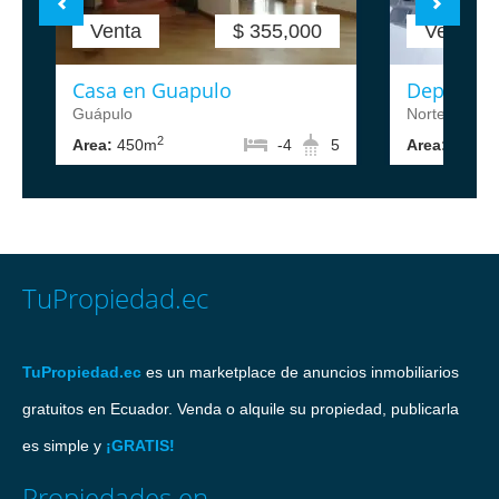
Venta
$ 355,000
Venta
Casa en Guapulo
Departam
Guápulo
Norte de Qui
2
2
Area:
450m
-4
5
Area:
88m
TuPropiedad.ec
TuPropiedad.ec
es un marketplace de anuncios inmobiliarios
gratuitos en Ecuador. Venda o alquile su propiedad, publicarla
es simple y
¡GRATIS!
Propiedades en