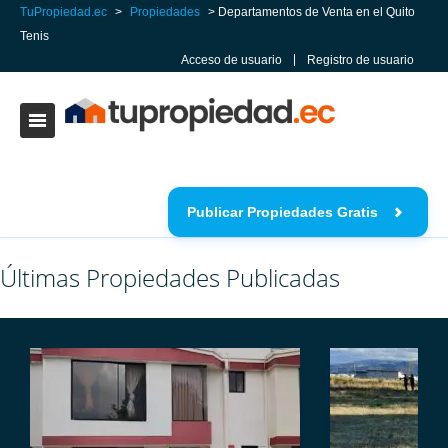
TuPropiedad.ec
>
Propiedades
>
Departamentos de Venta en el Quito
Tenis
Acceso de usuario
Registro de usuario
Publicar Propiedades Gratis
Últimas Propiedades Publicadas