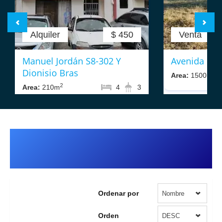
Alquiler
$ 450
Venta
Manuel Jordán S8-302 Y
Avenida La 
Dionisio Bras
2
Area:
1500m
2
Area:
210m
4
3
Departamentos de Venta en el Quito
Tenis
Ordenar por
Nombre
Orden
DESC