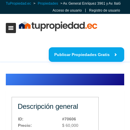
TuPropiedad.ec
>
Propiedades
> Av. General Enríquez 3961 y Av. Ilaló
Acceso de usuario
Registro de usuario
Publicar Propiedades Gratis
Av. General Enríquez 3961 y Av. Ilaló
Descripción general
ID:
#70606
Precio:
$ 60,000