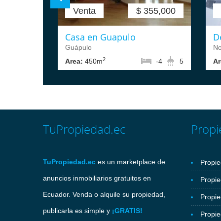
Venta
$ 355,000
Casa en Guapulo
D
Guápulo
No
2
Area:
450m
-4
5
Ar
TuPropiedad.ec
Propi
TuPropiedad.ec
es un marketplace de
Propie
anuncios inmobiliarios gratuitos en
Propie
Ecuador. Venda o alquile su propiedad,
Propi
publicarla es simple y
¡GRATIS!
Propi