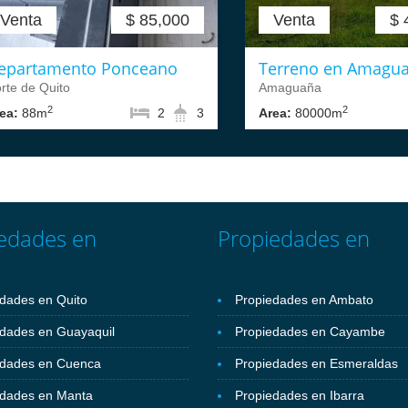
Venta
$ 85,000
Venta
$ 
epartamento Ponceano
Terreno en Amagu
rte de Quito
Amaguaña
2
2
ea:
88m
2
3
Area:
80000m
edades en
Propiedades en
dades en Quito
Propiedades en Ambato
dades en Guayaquil
Propiedades en Cayambe
edades en Cuenca
Propiedades en Esmeraldas
edades en Manta
Propiedades en Ibarra