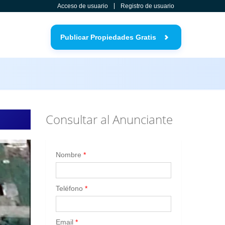
Acceso de usuario
Registro de usuario
Publicar Propiedades Gratis
Consultar al Anunciante
Nombre
*
Teléfono
*
Email
*