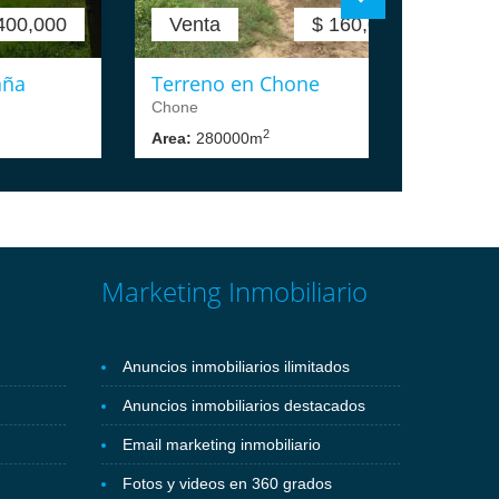
400,000
Venta
$ 160,000
aña
Terreno en Chone
T
Chone
C
2
Area:
280000m
A
Marketing Inmobiliario
Anuncios inmobiliarios ilimitados
Anuncios inmobiliarios destacados
Email marketing inmobiliario
Fotos y videos en 360 grados