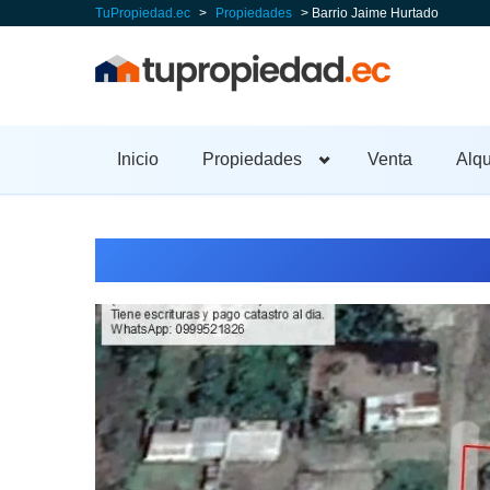
TuPropiedad.ec
>
Propiedades
> Barrio Jaime Hurtado
Inicio
Propiedades
Venta
Alqu
Barrio Jaime Hurtado