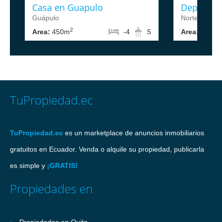
Casa en Guapulo
Departam
Guápulo
Norte de Qui
2
2
Area:
450m
-4
5
Area:
88m
TuPropiedad.ec
TuPropiedad.ec
es un marketplace de anuncios inmobiliarios
gratuitos en Ecuador. Venda o alquile su propiedad, publicarla
es simple y
¡GRATIS!
Propiedades en