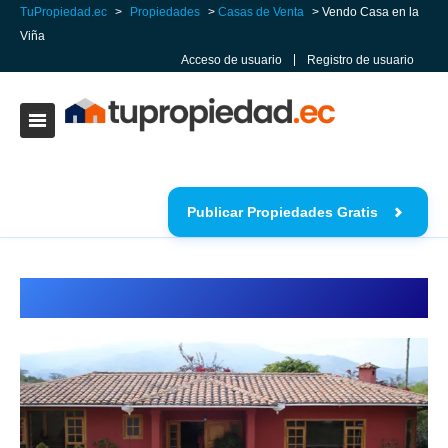
TuPropiedad.ec
>
Propiedades
>
Casas de Venta
> Vendo Casa en la
Viña
Acceso de usuario
Registro de usuario
Publicar Propiedades Gratis
Vendo Casa en la Viña