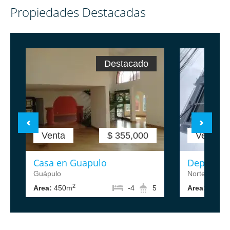
Propiedades Destacadas
Destacado
Venta
$ 355,000
Venta
Casa en Guapulo
Departam
Guápulo
Norte de Qui
2
2
Area:
450m
-4
5
Area:
88m