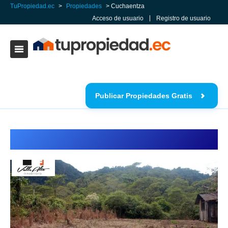
TuPropiedad.ec
>
Propiedades
> Cuchaentza
Acceso de usuario
Registro de usuario
Publicar Propiedades Gratis
Cuchaentza