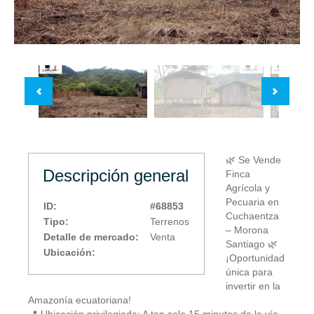
🌿 Se Vende
Descripción general
Finca
Agrícola y
Pecuaria en
ID:
#68853
Cuchaentza
Tipo:
Terrenos
– Morona
Detalle de mercado:
Venta
Santiago 🌿
Ubicación:
¡Oportunidad
única para
invertir en la
Amazonía ecuatoriana!
📍 Ubicación privilegiada: A tan solo 15 minutos de la vía