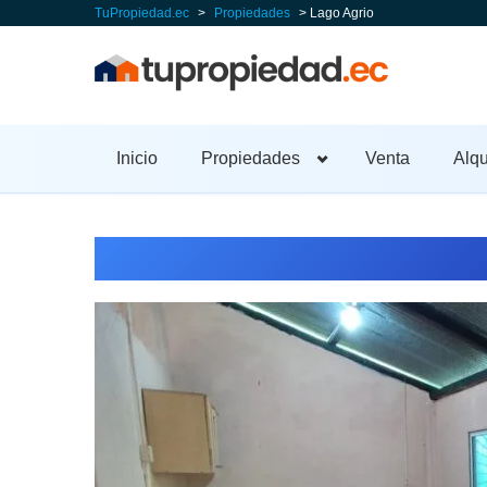
TuPropiedad.ec
>
Propiedades
> Lago Agrio
Inicio
Propiedades
Venta
Alqu
Lago Agrio