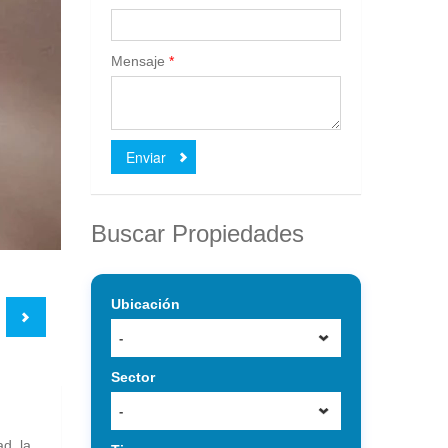
Mensaje
*
Enviar
Buscar Propiedades
Ubicación
-
Sector
-
d, la