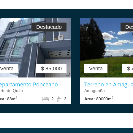
Destacado
De
Venta
$ 85,000
Venta
$ 
epartamento Ponceano
Terreno en Amagu
rte de Quito
Amaguaña
2
2
ea:
88m
2
3
Area:
80000m