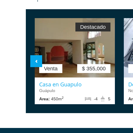
Destacado
Venta
$ 355,000
Casa en Guapulo
D
Guápulo
No
2
Area:
450m
-4
5
Ar