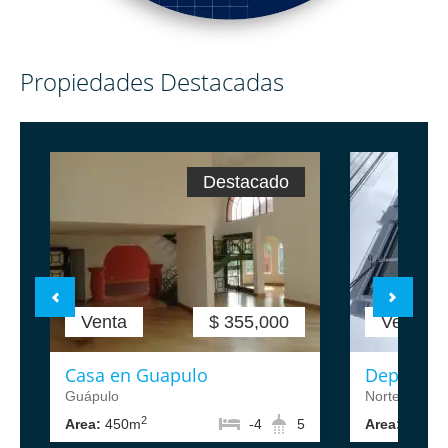
Propiedades Destacadas
Destacado
Venta
$ 355,000
Venta
Casa en Guapulo
Departam
Guápulo
Norte de Qui
2
2
Area:
450m
-4
5
Area:
88m