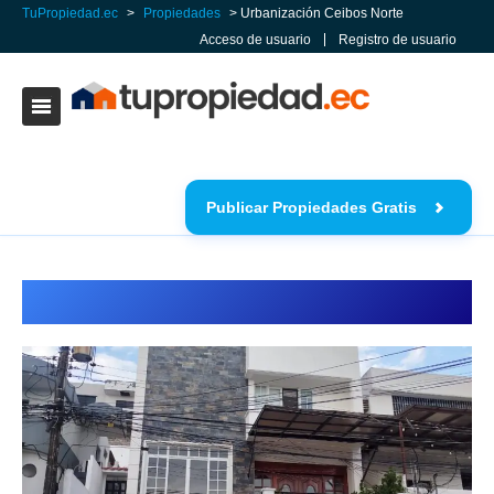
TuPropiedad.ec
>
Propiedades
> Urbanización Ceibos Norte
Acceso de usuario
Registro de usuario
Publicar Propiedades Gratis
Urbanización Ceibos Norte