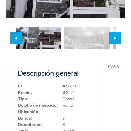
CASA
Descripción general
ID:
#72717
Precio:
$ 237
Tipo:
Casas
Detalle de mercado:
Venta
Ubicación:
Baños:
7
Dormitorios:
3
2
Area:
250m