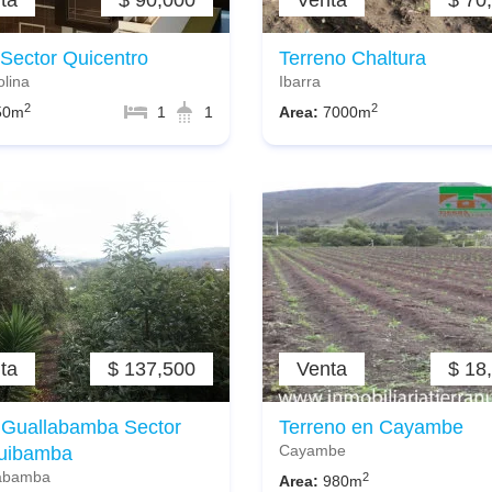
ta
$ 90,000
Venta
$ 70
 Sector Quicentro
Terreno Chaltura
olina
Ibarra
2
2
50m
1
1
Area:
7000m
ta
$ 137,500
Venta
$ 18
Guallabamba Sector
Terreno en Cayambe
Cayambe
uibamba
abamba
2
Area:
980m