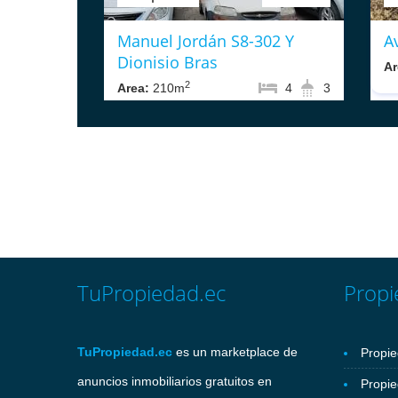
Manuel Jordán S8-302 Y
A
Dionisio Bras
Ar
2
Area:
210m
4
3
TuPropiedad.ec
Propi
TuPropiedad.ec
es un marketplace de
Propie
anuncios inmobiliarios gratuitos en
Propie