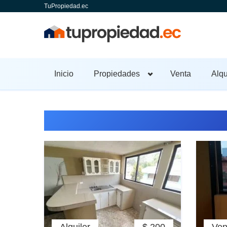
TuPropiedad.ec
Inicio
Propiedades
Venta
Alqu
Venta y alquiler de propi