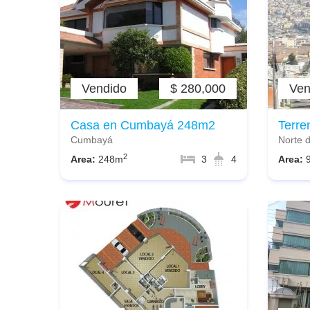
Vendido
$ 280,000
Ven
Casa en Cumbayá 248m2
Terre
Cumbayá
Norte 
2
Area:
248m
3
4
Area: