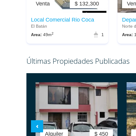
Venta
$ 132,300
Ven
Local Comercial Rio Coca
Depar
El Batán
Norte 
2
Area:
49m
1
Area:
Últimas Propiedades Publicadas
Alquiler
$ 450