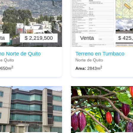
ta
$ 2,219,500
Venta
$ 425
no Norte de Quito
Terreno en Tumbaco
de Quito
Norte de Quito
2
2
9650m
Area:
2843m