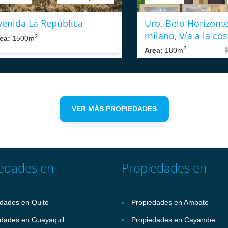
venida La República
Urb. Belo Horizonte
milano, Vía a la cos
2
ea:
1500m
2
Area:
180m
VER MÁS PROPIEDADES
edades en
Propiedades en
dades en Quito
Propiedades en Ambato
dades en Guayaquil
Propiedades en Cayambe