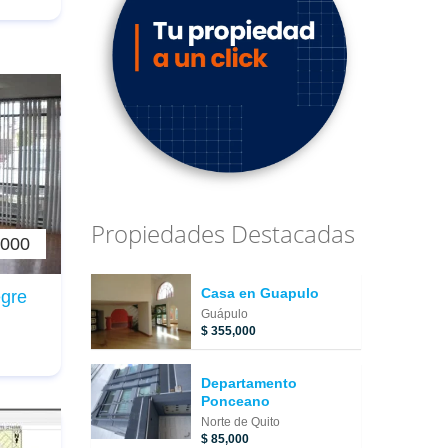
Propiedades Destacadas
,000
Casa en Guapulo
egre
Guápulo
$ 355,000
Departamento
Ponceano
Norte de Quito
$ 85,000