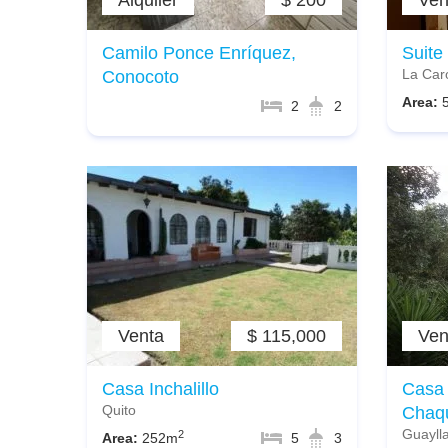
Alquiler
$ 200
Ven
Camilo Ponce Enríquez,
Suite
La Car
Conocoto
Area:
2
2
Venta
$ 115,000
Ven
Casa Inchalillo
Casa 
Quito
Chaq
Guayll
2
Area:
252m
5
3