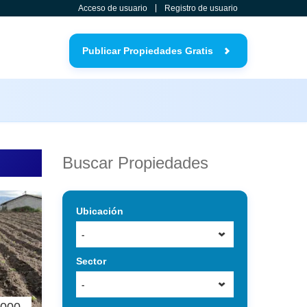
Acceso de usuario
Registro de usuario
Publicar Propiedades Gratis
Buscar Propiedades
Ubicación
-
Sector
-