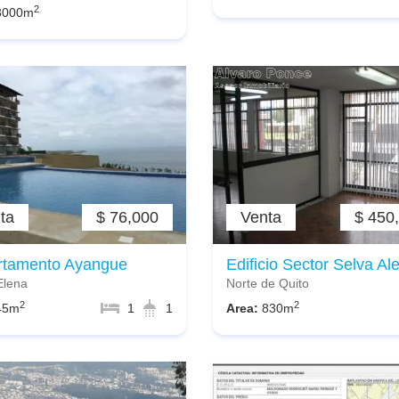
2
3000m
ta
$ 76,000
Venta
$ 450
rtamento Ayangue
Edificio Sector Selva Al
Elena
Norte de Quito
2
2
45m
1
1
Area:
830m