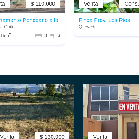
ta
$ 110,000
Venta
Consu
tamento Ponceano alto
Finca Prov. Los Rios
de Quito
Quevedo
2
115m
3
3
Venta
$ 130,000
Venta