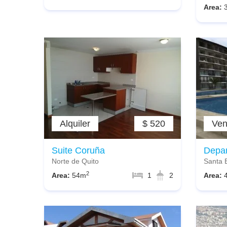
Area:
Alquiler
$ 520
Ven
Suite Coruña
Depa
Norte de Quito
Santa 
2
Area:
54m
1
2
Area: