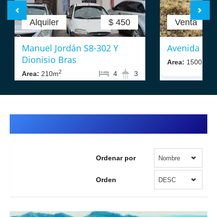
Alquiler
$ 450
Venta
Manuel Jordán S8-302 Y
Avenida La 
Dionisio Bras
2
Area:
1500m
2
Area:
210m
4
3
Fincas
Ordenar por
Nombre
Orden
DESC