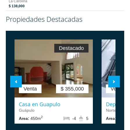
La Carolina
$ 138,000
Propiedades Destacadas
Destacado
Venta
$ 355,000
Venta
Casa en Guapulo
Departam
Guápulo
Norte de Qui
2
2
Area:
450m
-4
5
Area:
88m