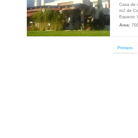
Casa de v
m2 de Con
Espacio: P
Area:
70
Primero