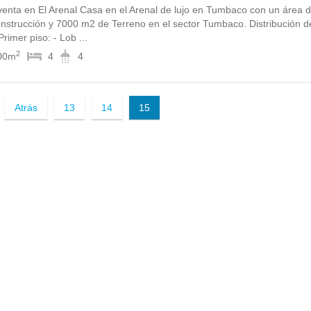
enta en El Arenal Casa en el Arenal de lujo en Tumbaco con un área 
strucción y 7000 m2 de Terreno en el sector Tumbaco. Distribución d
rimer piso: - Lob ...
2
00m
4
4
Atrás
13
14
15