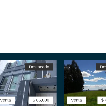
Destacado
De
Venta
$ 85,000
Venta
$ 