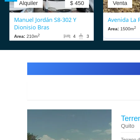
Alquiler
$ 450
Venta
Manuel Jordán S8-302 Y
Avenida La 
Dionisio Bras
2
Area:
1500m
2
Area:
210m
4
3
Valle de Tumbaco
Terre
Quito
Terreno 