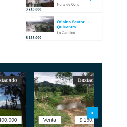
Norte de Quito
$ 210,000
Oficina Sector
Quicentro
La Carolina
$ 138,000
stacado
Destacado
400,000
Venta
$ 160,000