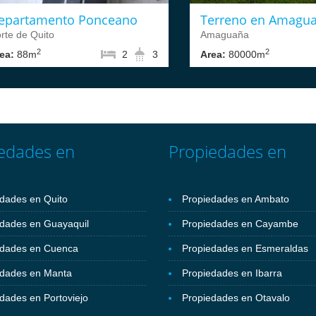
epartamento Ponceano
Terreno en Amagu
rte de Quito
Amaguaña
2
2
ea:
88m
2
3
Area:
80000m
edades en
Propiedades en
dades en Quito
Propiedades en Ambato
dades en Guayaquil
Propiedades en Cayambe
edades en Cuenca
Propiedades en Esmeraldas
edades en Manta
Propiedades en Ibarra
dades en Portoviejo
Propiedades en Otavalo