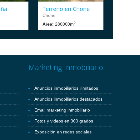
aña
Terreno en Chone
T
Chone
C
2
Area:
280000m
A
Marketing Inmobiliario
Anuncios inmobiliarios ilimitados
Anuncios inmobiliarios destacados
Email marketing inmobiliario
Fotos y videos en 360 grados
Exposición en redes sociales