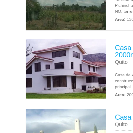
Pichincha
NO, terre
Area:
13
Casa 
2000
Quito
Casa de 
construcc
principal.
Area:
20
Casa 
Quito