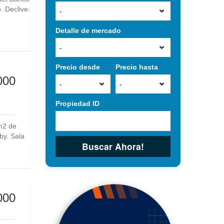
. Declive:
-
Detalle de mercado
-
Precio desde
Precio hasta
000
-
-
Propiedad ID
m2 de
by. Sala
Buscar Ahora!
000