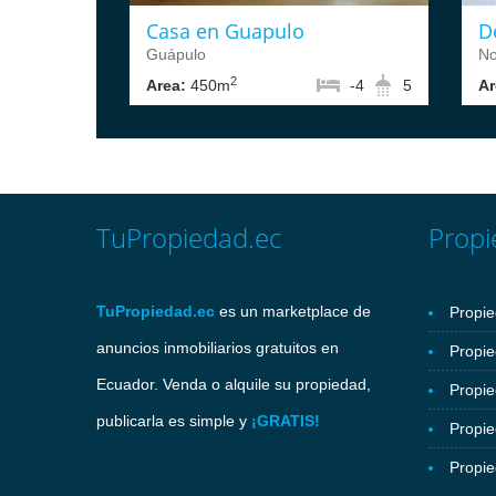
Casa en Guapulo
D
Guápulo
No
2
Area:
450m
-4
5
Ar
TuPropiedad.ec
Propi
TuPropiedad.ec
es un marketplace de
Propie
anuncios inmobiliarios gratuitos en
Propie
Ecuador. Venda o alquile su propiedad,
Propi
publicarla es simple y
¡GRATIS!
Propi
Propie