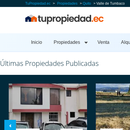
TuPropiedad.ec
>
Propiedades
>
Quito
>
Valle de Tumbaco
Inicio
Propiedades
Venta
Alqu
Últimas Propiedades Publicadas