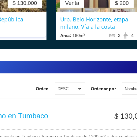
$ 130,000
Venta
$ 200
República
Urb. Belo Horizonte, etapa
milano, Vía a la costa
2
Area:
180m
3
4
Orden
Ordenar por
DESC
Nombr
no en Tumbaco
$ 130,
de venta en Tumbaco Terreno en Tumbaco de 1300 m2 a dos cuadras 