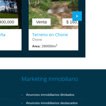
400,000
Venta
$ 160,000
aña
Terreno en Chone
T
Chone
C
2
Area:
280000m
A
Marketing Inmobiliario
Anuncios inmobiliarios ilimitados
Anuncios inmobiliarios destacados