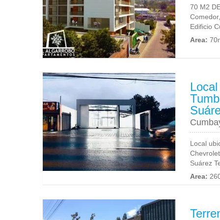
70 M2 DE
Comedor,
Edificio 
Area:
70
Local
Tumb
Suár
Cumba
Local ubi
Chevrolet
Suárez Te
Area:
26
Terre