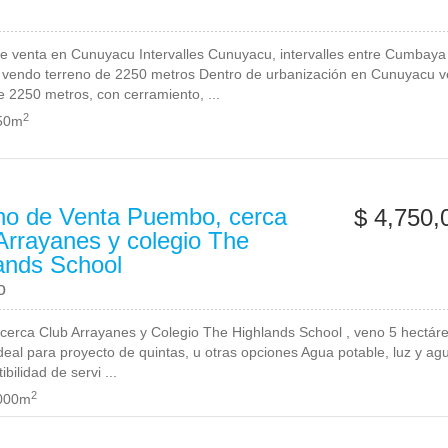
e venta en Cunuyacu Intervalles Cunuyacu, intervalles entre Cumbaya
vendo terreno de 2250 metros Dentro de urbanización en Cunuyacu 
e 2250 metros, con cerramiento, ...
2
50m
no de Venta Puembo, cerca
$ 4,750,
Arrayanes y colegio The
ands School
o
erca Club Arrayanes y Colegio The Highlands School , veno 5 hectár
ideal para proyecto de quintas, u otras opciones Agua potable, luz y ag
ibilidad de servi ...
2
000m