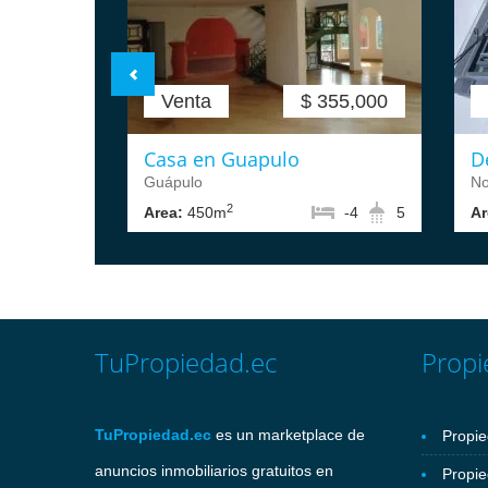
Venta
$ 355,000
Casa en Guapulo
D
Guápulo
No
2
Area:
450m
-4
5
Ar
TuPropiedad.ec
Propi
TuPropiedad.ec
es un marketplace de
Propie
anuncios inmobiliarios gratuitos en
Propie