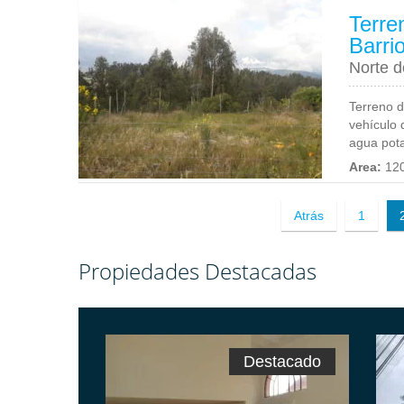
Terre
Barri
Norte d
Terreno d
vehículo 
agua potab
Area:
12
Atrás
1
Propiedades Destacadas
Destacado