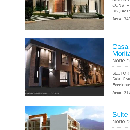
CONSTRUC
BBQ Acab
Area:
34
Casa 
Morit
Norte d
SECTOR 
Sala, Com
Excelente
Area:
21
Suite
Norte d