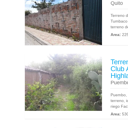
Quito
Terreno d
Tumbaco 
terreno d
Area:
22
Terre
Club 
Highl
Puemb
Puembo, c
terreno, 
riego Fact
Area:
53