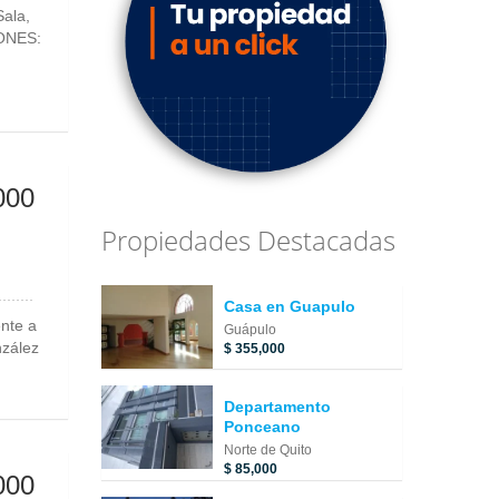
ala,
IONES:
000
Propiedades Destacadas
Casa en Guapulo
nte a
Guápulo
nzález
$ 355,000
Departamento
Ponceano
Norte de Quito
$ 85,000
000