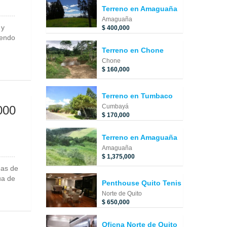
Terreno en Amaguaña
Amaguaña
 y
$ 400,000
vendo
Terreno en Chone
Chone
$ 160,000
Terreno en Tumbaco
Cumbayá
000
$ 170,000
Terreno en Amaguaña
Amaguaña
$ 1,375,000
eas de
ua de
Penthouse Quito Tenis
Norte de Quito
$ 650,000
Oficna Norte de Quito