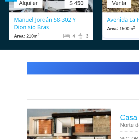
Alquiler
$ 450
Venta
Manuel Jordán S8-302 Y
Avenida La 
Dionisio Bras
2
Area:
1500m
2
Area:
210m
4
3
Valle de Tumbaco
Casa
Norte d
SECTOR 