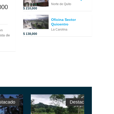
Norte de Quito
000
$ 210,000
Oficina Sector
Quicentro
La Carolina
en
$ 138,000
sta de
stacado
Destacado