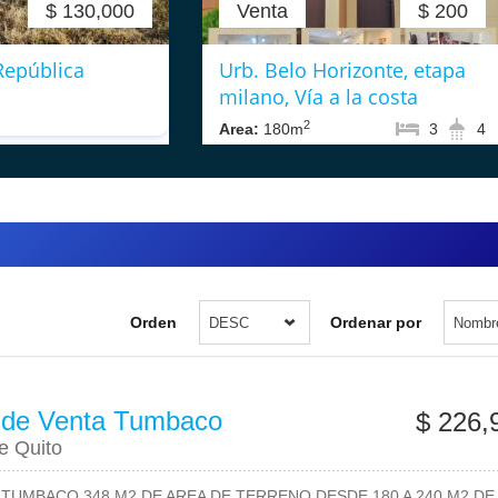
$ 130,000
Venta
$ 200
República
Urb. Belo Horizonte, etapa
milano, Vía a la costa
2
Area:
180m
3
4
Orden
Ordenar por
DESC
Nombr
 de Venta Tumbaco
$ 226,
e Quito
TUMBACO 348 M2 DE AREA DE TERRENO DESDE 180 A 240 M2 DE