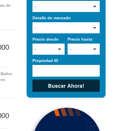
rea de
-
Detalle de mercado
-
Precio desde
Precio hasta
000
-
-
Propiedad ID
 Baños
ros
Buscar Ahora!
000