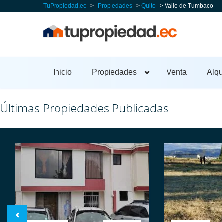
TuPropiedad.ec
>
Propiedades
>
Quito
>
Valle de Tumbaco
Inicio
Propiedades
Venta
Alqu
Últimas Propiedades Publicadas