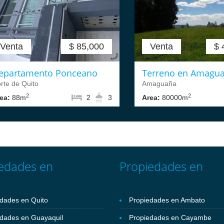
Venta
$ 85,000
Venta
$ 
epartamento Ponceano
Terreno en Amagu
rte de Quito
Amaguaña
2
2
ea:
88m
2
3
Area:
80000m
edades en
Propiedades en
dades en Quito
Propiedades en Ambato
dades en Guayaquil
Propiedades en Cayambe