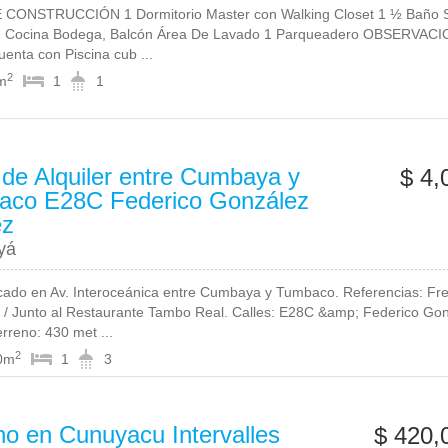
 CONSTRUCCIÓN 1 Dormitorio Master con Walking Closet 1 ½ Baño S
 Cocina Bodega, Balcón Área De Lavado 1 Parqueadero OBSERVAC
Cuenta con Piscina cub ...
2
m
1
1
 de Alquiler entre Cumbaya y
$ 4,
aco E28C Federico González
ez
yá
cado en Av. Interoceánica entre Cumbaya y Tumbaco. Referencias: Fre
 / Junto al Restaurante Tambo Real. Calles: E28C &amp; Federico Go
rreno: 430 met ...
2
0m
1
3
no en Cunuyacu Intervalles
$ 420,