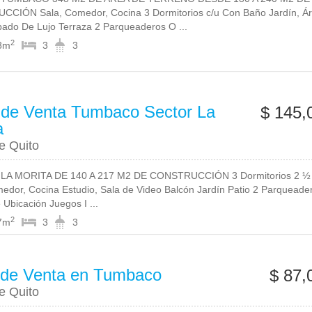
CIÓN Sala, Comedor, Cocina 3 Dormitorios c/u Con Baño Jardín, Á
ado De Lujo Terraza 2 Parqueaderos O ...
2
8m
3
3
de Venta Tumbaco Sector La
$ 145,
a
e Quito
LA MORITA DE 140 A 217 M2 DE CONSTRUCCIÓN 3 Dormitorios 2 ½
edor, Cocina Estudio, Sala de Video Balcón Jardín Patio 2 Parqueade
 Ubicación Juegos I ...
2
7m
3
3
 de Venta en Tumbaco
$ 87,
e Quito